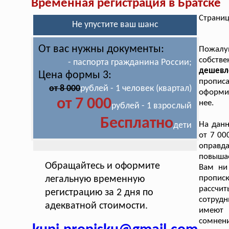
Временная регистрация в Братске
Страниц
Не упустите ваш шанс
От вас нужны документы:
Пожалу
собств
- паспорта гражданина России;
дешевл
Цена формы 3:
прописа
от 8 000
рублей - 1 человек (квартал)
оформит
от 7 000
нее.
рублей - 1 взрослый
Бесплатно
На дан
дети
от 7 00
оправд
повышае
Обращайтесь и оформите
Вам ни
пропис
легальную временную
рассчи
регистрацию за 2 дня по
сотруд
адекватной стоимости.
имеют 
сомнен