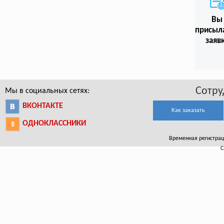
Вы
присыл
заяв
Сотру
Мы в социальных сетях:
ВКОНТАКТЕ
Как заказать
ОДНОКЛАССНИКИ
Временная регистрация
С