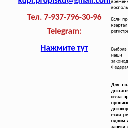
kupi.propisku@gmail.com
временн
восполь
Тел. 7-937-796-30-96
Если пр
кварта
Telegram:
регистр
Нажмите тут
Выбрав 
наши 
законод
Федера
Для по
достато
из-за 
пропис
договор
если р
одним и
записи 